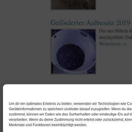
Geförderter Aalbesatz 2019
Der aus Mitteln 
durchgeführt. Dab
Weiterlesen
→
Besatztermine für Aalbesat
AALBESATZ 201
Der aus der Fisch
Um dir ein optimales Erlebnis zu bieten, verwenden wir Technologien wie C
Geräteinformationen zu speichern und/oder darauf zuzugreifen. Wenn du di
Weiterlesen
→
zustimmst, können wir Daten wie das Surfverhalten oder eindeutige IDs auf 
verarbeiten. Wenn du deine Zustimmung nicht erteilst oder zurückziehst, kö
Merkmale und Funktionen beeinträchtigt werden.