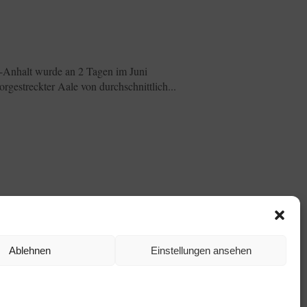
n-Anhalt wurde an 2 Tagen im Juni
gestreckter Aale von durchschnittlich...
 diesem Jahr an zwei Tagen statt:
Ablehnen
Einstellungen ansehen