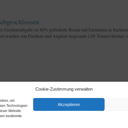
 abgeschlossen
der Fischereiabgabe zu 80% geförderte Besatz mit Farmaalen in Sachse
ei wurden von Fischern und Anglern insgesamt 2,85 Tonnen kleiner, vor
z 2019
Cookie-Zustimmung verwalten
9 in Sachsen-Anhalt
erei-Abgabe des Landes Sachsen-Anhalt geförderte Aalbesatz findet in
ookies, um
Akzeptieren
esen Technologien
dieser Website
nnen bestimmte