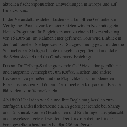
aktuellen fischereipolitischen Entwicklungen in Europa und auf
Bundesebene.
In der Veranstaltung stehen kostenlos alkoholfreie Getränke zur
Verfügung. Parallel zur Konferenz bieten wir am Nachmittag ein
kleines Programm für Begleitpersonen zu einem Unkostenbeitrag
von 15 Euro an. Im Rahmen einer geführten Tour wird Einblick in
den traditionellen Siedeprozess zur Salzgewinnung gewährt, der die
Schönebecker Stadtgeschichte maßgeblich geprägt hat und dabei
die Schausiederei und das Gradierwerk besichtigt.
Das am Dr. Tolberg-Saal angrenzende Café bietet eine gemütliche
und entspannte Atmosphäre, um Kaffee, Kuchen und andere
Leckereien zu genießen und die Möglichkeit sich im kleineren
Kreis austauschen zu können. Der umgebene Kurpark mit Eiscafé
lädt zudem zum Verweilen ein.
Ab 18:00 Uhr laden wir Sie und Ihre Begleitung herzlich zum
zünftigen Landesfischerabend ein. In geselliger Runde bei Shanty-
und Tanzmusik können Geschichten und Erfahrungen ausgetauscht
und ausgelassen gefeiert werden. Der Unkostenbeitrag für das
bereitgestellte Abendbuffet beträgt 25€ pro Person.