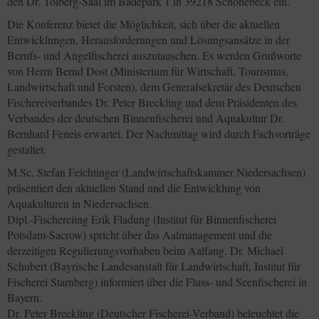
den Dr. Tolberg-Saal im Badepark 1 in 39218 Schönebeck ein.
Die Konferenz bietet die Möglichkeit, sich über die aktuellen
Entwicklungen, Herausforderungen und Lösungsansätze in der
Berufs- und Angelfischerei auszutauschen. Es werden Grußworte
von Herrn Bernd Dost (Ministerium für Wirtschaft, Tourismus,
Landwirtschaft und Forsten), dem Generalsekretär des Deutschen
Fischereiverbandes Dr. Peter Breckling und dem Präsidenten des
Verbandes der deutschen Binnenfischerei und Aquakultur Dr.
Bernhard Feneis erwartet. Der Nachmittag wird durch Fachvorträge
gestaltet.
M.Sc. Stefan Feichtinger (Landwirtschaftskammer Niedersachsen)
präsentiert den aktuellen Stand und die Entwicklung von
Aquakulturen in Niedersachsen.
Dipl.-Fischereiing Erik Fladung (Institut für Binnenfischerei
Potsdam-Sacrow) spricht über das Aalmanagement und die
derzeitigen Regulierungsvorhaben beim Aalfang. Dr. Michael
Schubert (Bayrische Landesanstalt für Landwirtschaft, Institut für
Fischerei Starnberg) informiert über die Fluss- und Seenfischerei in
Bayern.
Dr. Peter Breckling (Deutscher Fischerei-Verband) beleuchtet die